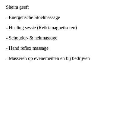
Sheira geeft
- Energetische Stoelmassage
- Healing sessie (Reiki-magnetiseren)
- Schouder- & nekmassage
- Hand reflex massage
- Masseren op evenementen en bij bedrijven
In de showroo
m
: